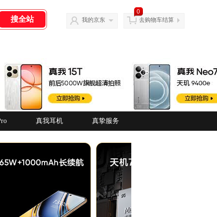
0
我的京东
去购物车结算
ro
真我耳机
真挚服务