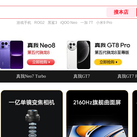
游戏手机
ROG2
黑鲨3
iQOO Neo
一加 7T
小米9 Pro
真我Neo7 Turbo
真我GT7
真我GT7 P